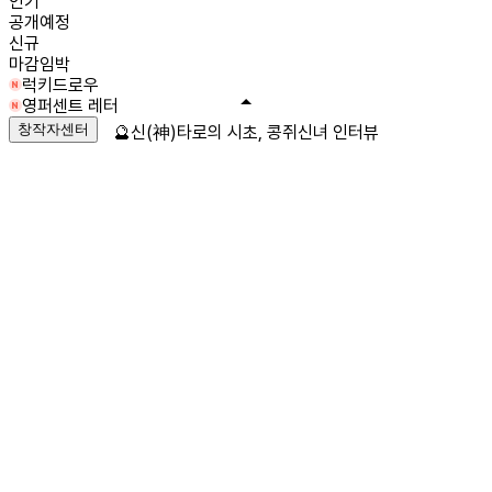
인기
공개예정
신규
마감임박
럭키드로우
영퍼센트 레터
창작자센터
🔮신(神)타로의 시초, 콩쥐신녀 인터뷰