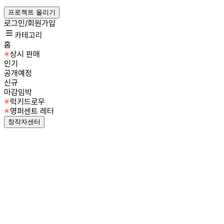
프로젝트 올리기
로그인/회원가입
카테고리
홈
상시 판매
인기
공개예정
신규
마감임박
럭키드로우
영퍼센트 레터
창작자센터