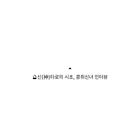
🔮신(神)타로의 시초, 콩쥐신녀 인터뷰