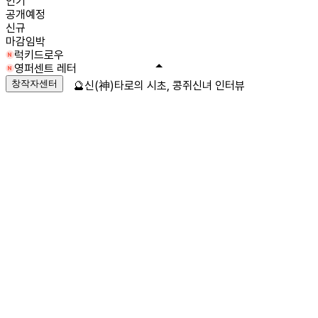
인기
공개예정
신규
마감임박
럭키드로우
영퍼센트 레터
창작자센터
🔮신(神)타로의 시초, 콩쥐신녀 인터뷰