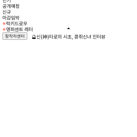
인기
공개예정
신규
마감임박
럭키드로우
영퍼센트 레터
창작자센터
🔮신(神)타로의 시초, 콩쥐신녀 인터뷰