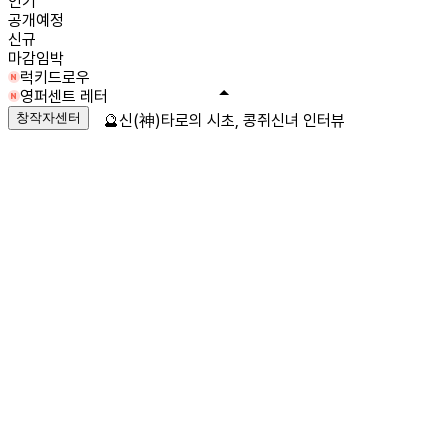
인기
공개예정
신규
마감임박
럭키드로우
영퍼센트 레터
창작자센터
🔮신(神)타로의 시초, 콩쥐신녀 인터뷰