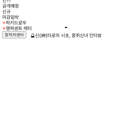
인기
공개예정
신규
마감임박
럭키드로우
영퍼센트 레터
창작자센터
🔮신(神)타로의 시초, 콩쥐신녀 인터뷰