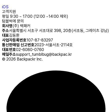
iOS
고객지원
평일 9:30 ~ 17:00 (12:00 ~14:00 제외)
텀블벅에 문의
회사명
(주) 백패커
주소
서울특별시 서초구 서초대로 398, 20층(서초동, 그레이츠 강남)
대표
김동환
사업자등록번호
107-87-83297
통신판매업 신고번호
2023-서울서초-2114호
대표번호
02-6080-0760
메일주소
support_tumblbug@backpac.kr
©
2026
Backpackr Inc.