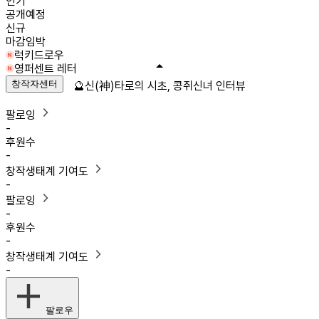
인기
공개예정
신규
마감임박
럭키드로우
영퍼센트 레터
창작자센터
🔮신(神)타로의 시초, 콩쥐신녀 인터뷰
팔로잉
-
후원수
-
창작생태계 기여도
-
팔로잉
-
후원수
-
창작생태계 기여도
-
팔로우