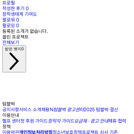
프로필
작성한 후기
0
창작생태계 기여도
팔로워
0
팔로잉
0
등록된 소개가 없습니다.
올린 프로젝트
전체보기
받은 뱃지
0
텀블벅
공지사항
서비스 소개
채용
N
텀블벅 광고센터
2025 텀블벅 결산
이용안내
헬프 센터
첫 후원 가이드
창작자 가이드
요금제 · 광고 안내
제휴·협력
정책
이용약관
개인정보처리방침
청소년보호정책
프로젝트 심사 기준