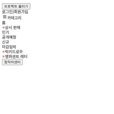
프로젝트 올리기
로그인/회원가입
카테고리
홈
상시 판매
인기
공개예정
신규
마감임박
럭키드로우
영퍼센트 레터
창작자센터