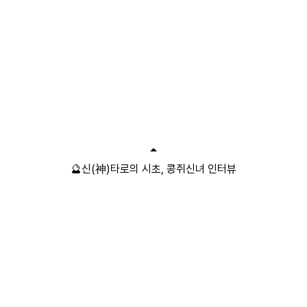
🔮신(神)타로의 시초, 콩쥐신녀 인터뷰