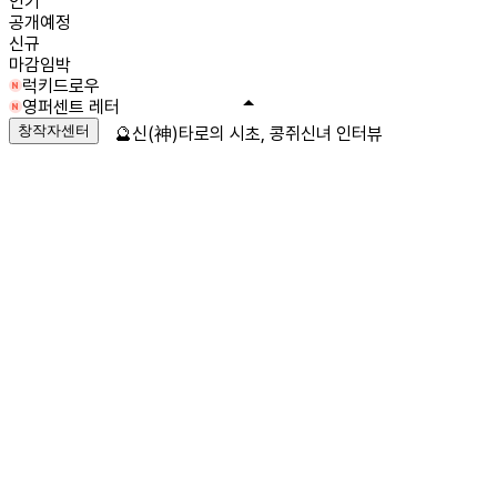
인기
공개예정
신규
마감임박
럭키드로우
영퍼센트 레터
창작자센터
🔮신(神)타로의 시초, 콩쥐신녀 인터뷰