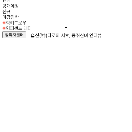
인기
공개예정
신규
마감임박
럭키드로우
영퍼센트 레터
창작자센터
🔮신(神)타로의 시초, 콩쥐신녀 인터뷰