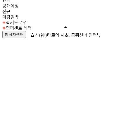
인기
공개예정
신규
마감임박
럭키드로우
영퍼센트 레터
창작자센터
🔮신(神)타로의 시초, 콩쥐신녀 인터뷰