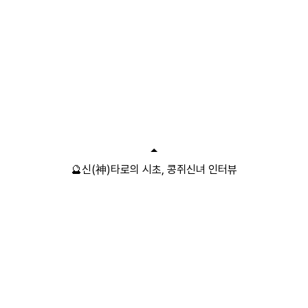
🔮신(神)타로의 시초, 콩쥐신녀 인터뷰