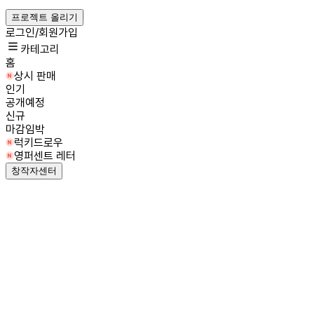
프로젝트 올리기
로그인/회원가입
카테고리
홈
상시 판매
인기
공개예정
신규
마감임박
럭키드로우
영퍼센트 레터
창작자센터