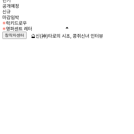
인기
공개예정
신규
마감임박
럭키드로우
영퍼센트 레터
창작자센터
🔮신(神)타로의 시초, 콩쥐신녀 인터뷰