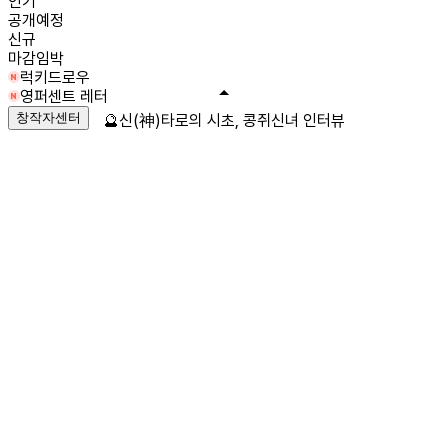
인기
공개예정
신규
마감임박
럭키드로우
영퍼센트 레터
창작자센터
🔮신(神)타로의 시초, 콩쥐신녀 인터뷰