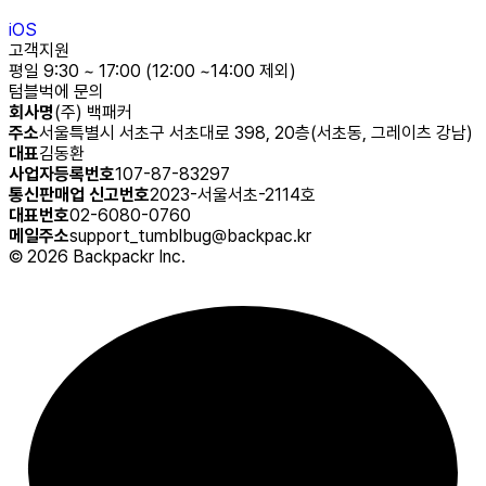
iOS
고객지원
평일 9:30 ~ 17:00 (12:00 ~14:00 제외)
텀블벅에 문의
회사명
(주) 백패커
주소
서울특별시 서초구 서초대로 398, 20층(서초동, 그레이츠 강남)
대표
김동환
사업자등록번호
107-87-83297
통신판매업 신고번호
2023-서울서초-2114호
대표번호
02-6080-0760
메일주소
support_tumblbug@backpac.kr
©
2026
Backpackr Inc.