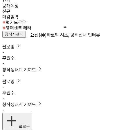
인기
공개예정
신규
마감임박
럭키드로우
영퍼센트 레터
창작자센터
🔮신(神)타로의 시초, 콩쥐신녀 인터뷰
팔로잉
-
후원수
-
창작생태계 기여도
-
팔로잉
-
후원수
-
창작생태계 기여도
-
팔로우