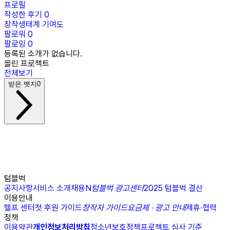
프로필
작성한 후기
0
창작생태계 기여도
팔로워
0
팔로잉
0
등록된 소개가 없습니다.
올린 프로젝트
전체보기
받은 뱃지
0
텀블벅
공지사항
서비스 소개
채용
N
텀블벅 광고센터
2025 텀블벅 결산
이용안내
헬프 센터
첫 후원 가이드
창작자 가이드
요금제 · 광고 안내
제휴·협력
정책
이용약관
개인정보처리방침
청소년보호정책
프로젝트 심사 기준