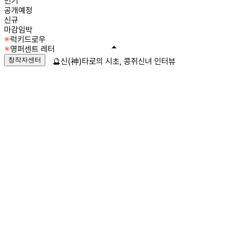
인기
공개예정
신규
마감임박
럭키드로우
영퍼센트 레터
창작자센터
🔮신(神)타로의 시초, 콩쥐신녀 인터뷰