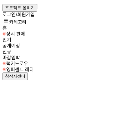
프로젝트 올리기
로그인/회원가입
카테고리
홈
상시 판매
인기
공개예정
신규
마감임박
럭키드로우
영퍼센트 레터
창작자센터