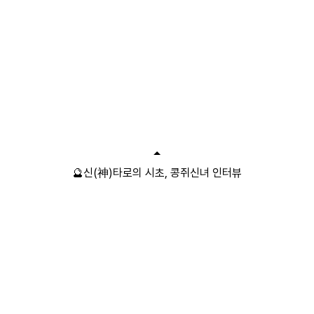
🔮신(神)타로의 시초, 콩쥐신녀 인터뷰