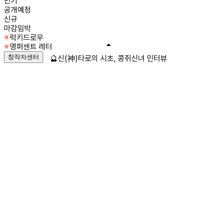
인기
공개예정
신규
마감임박
럭키드로우
영퍼센트 레터
창작자센터
🔮신(神)타로의 시초, 콩쥐신녀 인터뷰