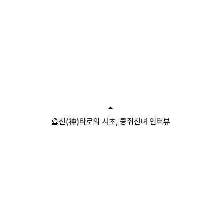
🔮신(神)타로의 시초, 콩쥐신녀 인터뷰