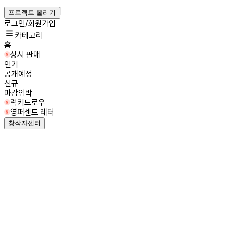
프로젝트 올리기
로그인/회원가입
카테고리
홈
상시 판매
인기
공개예정
신규
마감임박
럭키드로우
영퍼센트 레터
창작자센터