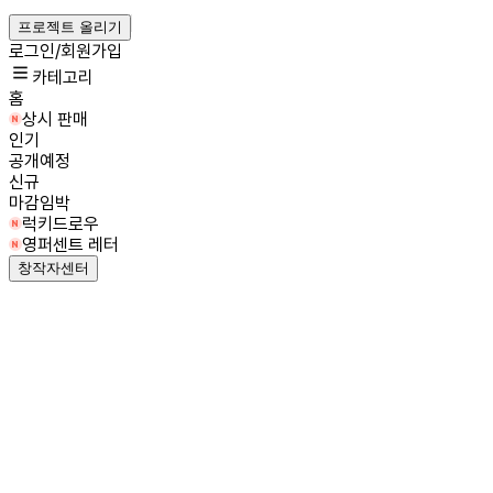
프로젝트 올리기
로그인/회원가입
카테고리
홈
상시 판매
인기
공개예정
신규
마감임박
럭키드로우
영퍼센트 레터
창작자센터