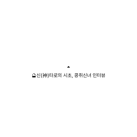
🔮신(神)타로의 시초, 콩쥐신녀 인터뷰