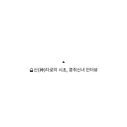
🔮신(神)타로의 시초, 콩쥐신녀 인터뷰