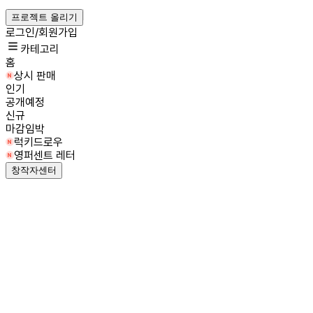
프로젝트 올리기
로그인/회원가입
카테고리
홈
상시 판매
인기
공개예정
신규
마감임박
럭키드로우
영퍼센트 레터
창작자센터