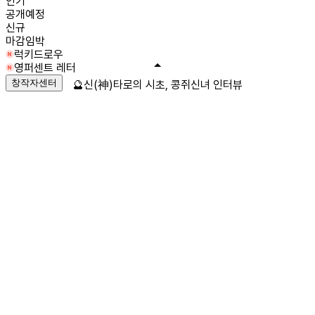
인기
공개예정
신규
마감임박
럭키드로우
영퍼센트 레터
창작자센터
🔮신(神)타로의 시초, 콩쥐신녀 인터뷰