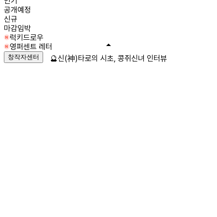
인기
공개예정
신규
마감임박
럭키드로우
영퍼센트 레터
창작자센터
🔮신(神)타로의 시초, 콩쥐신녀 인터뷰