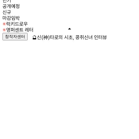
인기
공개예정
신규
마감임박
럭키드로우
영퍼센트 레터
창작자센터
🔮신(神)타로의 시초, 콩쥐신녀 인터뷰