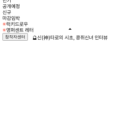
인기
공개예정
신규
마감임박
럭키드로우
영퍼센트 레터
창작자센터
🔮신(神)타로의 시초, 콩쥐신녀 인터뷰