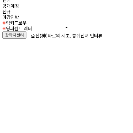
인기
공개예정
신규
마감임박
럭키드로우
영퍼센트 레터
창작자센터
🔮신(神)타로의 시초, 콩쥐신녀 인터뷰