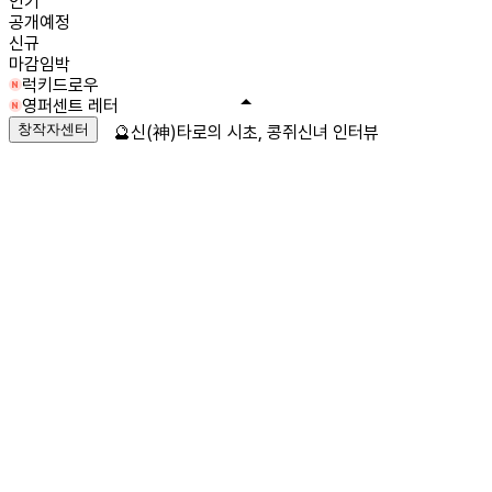
인기
공개예정
신규
마감임박
럭키드로우
영퍼센트 레터
창작자센터
🔮신(神)타로의 시초, 콩쥐신녀 인터뷰