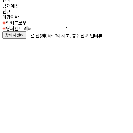
인기
공개예정
신규
마감임박
럭키드로우
영퍼센트 레터
창작자센터
🔮신(神)타로의 시초, 콩쥐신녀 인터뷰