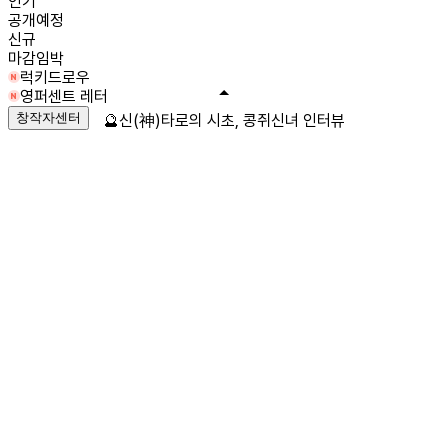
인기
공개예정
신규
마감임박
럭키드로우
영퍼센트 레터
창작자센터
🔮신(神)타로의 시초, 콩쥐신녀 인터뷰