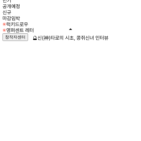
인기
공개예정
신규
마감임박
럭키드로우
영퍼센트 레터
창작자센터
🔮신(神)타로의 시초, 콩쥐신녀 인터뷰