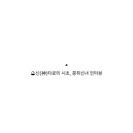
🔮신(神)타로의 시초, 콩쥐신녀 인터뷰