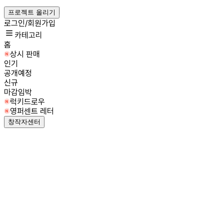
프로젝트 올리기
로그인/회원가입
카테고리
홈
상시 판매
인기
공개예정
신규
마감임박
럭키드로우
영퍼센트 레터
창작자센터