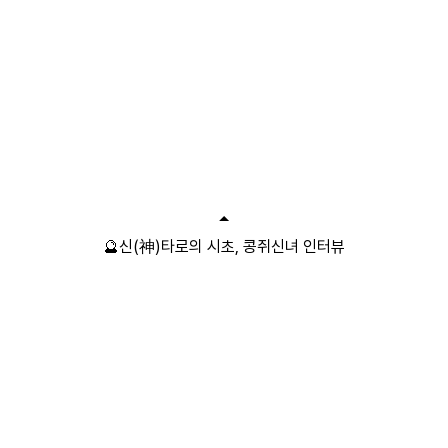
🔮신(神)타로의 시초, 콩쥐신녀 인터뷰