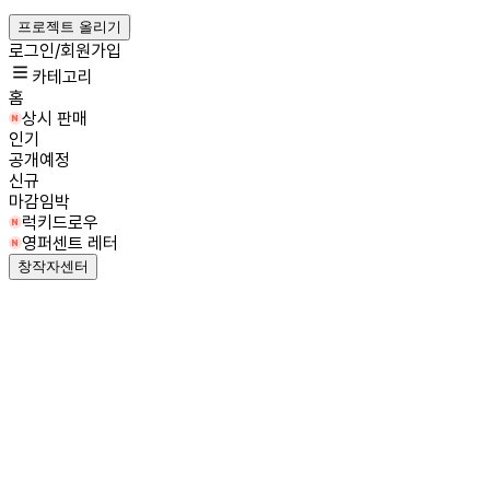
프로젝트 올리기
로그인/회원가입
카테고리
홈
상시 판매
인기
공개예정
신규
마감임박
럭키드로우
영퍼센트 레터
창작자센터