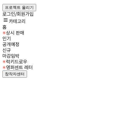
프로젝트 올리기
로그인/회원가입
카테고리
홈
상시 판매
인기
공개예정
신규
마감임박
럭키드로우
영퍼센트 레터
창작자센터