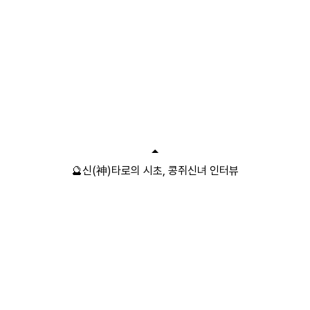
🔮신(神)타로의 시초, 콩쥐신녀 인터뷰