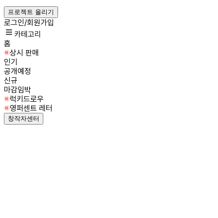
프로젝트 올리기
로그인/회원가입
카테고리
홈
상시 판매
인기
공개예정
신규
마감임박
럭키드로우
영퍼센트 레터
창작자센터