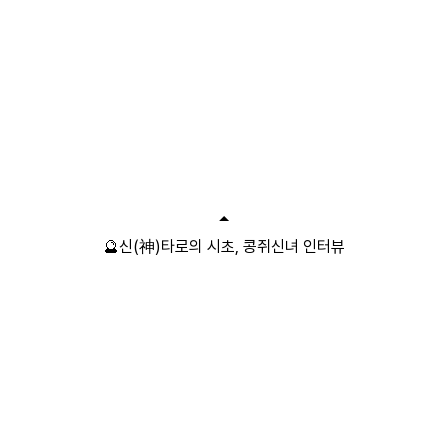
🔮신(神)타로의 시초, 콩쥐신녀 인터뷰