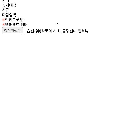
인기
공개예정
신규
마감임박
럭키드로우
영퍼센트 레터
창작자센터
🔮신(神)타로의 시초, 콩쥐신녀 인터뷰