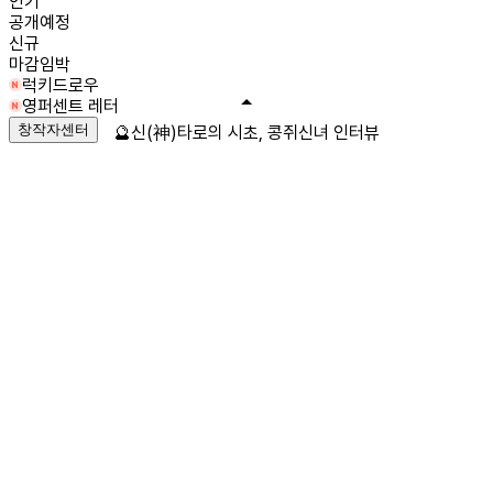
인기
공개예정
신규
마감임박
럭키드로우
영퍼센트 레터
창작자센터
🔮신(神)타로의 시초, 콩쥐신녀 인터뷰