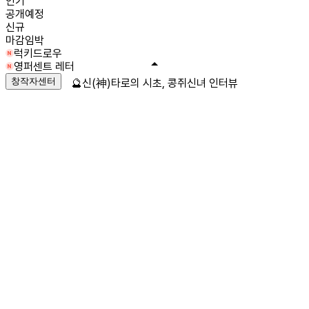
인기
공개예정
신규
마감임박
럭키드로우
영퍼센트 레터
창작자센터
🔮신(神)타로의 시초, 콩쥐신녀 인터뷰