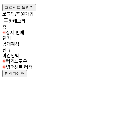
프로젝트 올리기
로그인/회원가입
카테고리
홈
상시 판매
인기
공개예정
신규
마감임박
럭키드로우
영퍼센트 레터
창작자센터