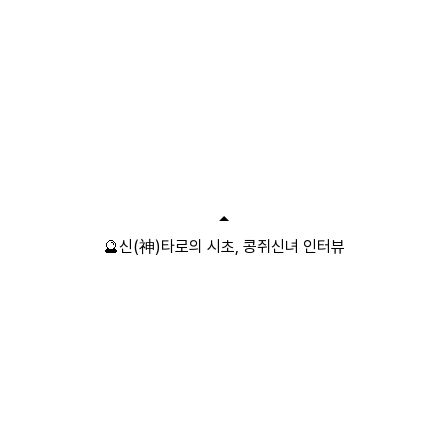
🔮신(神)타로의 시초, 콩쥐신녀 인터뷰