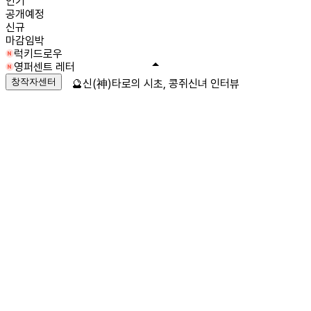
인기
공개예정
신규
마감임박
럭키드로우
영퍼센트 레터
창작자센터
🔮신(神)타로의 시초, 콩쥐신녀 인터뷰