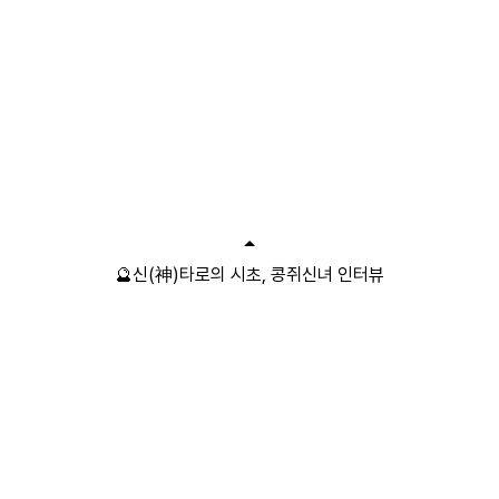
🔮신(神)타로의 시초, 콩쥐신녀 인터뷰