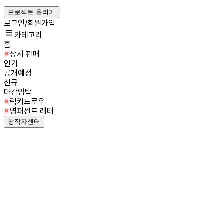
프로젝트 올리기
로그인/회원가입
카테고리
홈
상시 판매
인기
공개예정
신규
마감임박
럭키드로우
영퍼센트 레터
창작자센터