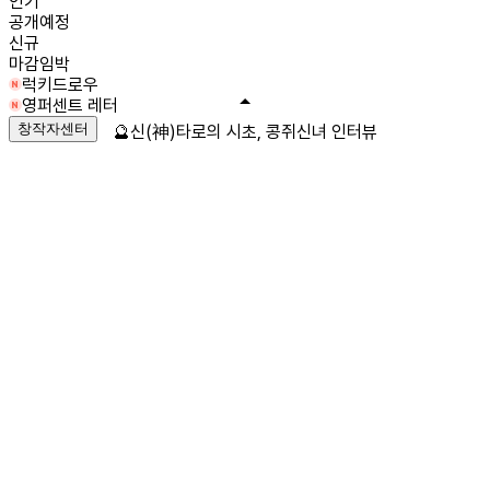
인기
공개예정
신규
마감임박
럭키드로우
영퍼센트 레터
창작자센터
🔮신(神)타로의 시초, 콩쥐신녀 인터뷰