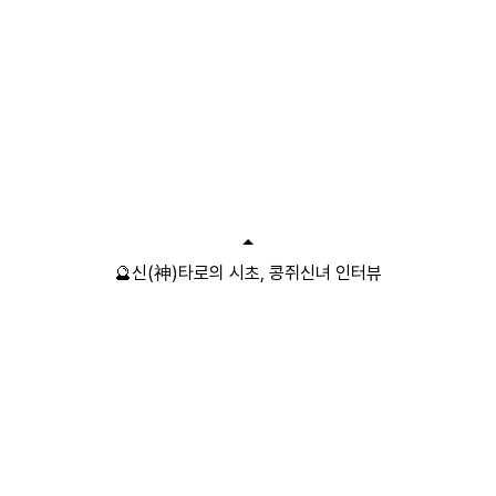
🔮신(神)타로의 시초, 콩쥐신녀 인터뷰