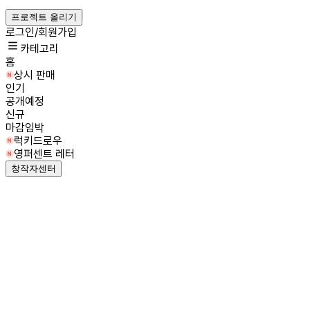
프로젝트 올리기
로그인/회원가입
카테고리
홈
상시 판매
인기
공개예정
신규
마감임박
럭키드로우
영퍼센트 레터
창작자센터