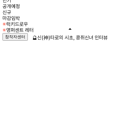
인기
공개예정
신규
마감임박
럭키드로우
영퍼센트 레터
창작자센터
🔮신(神)타로의 시초, 콩쥐신녀 인터뷰