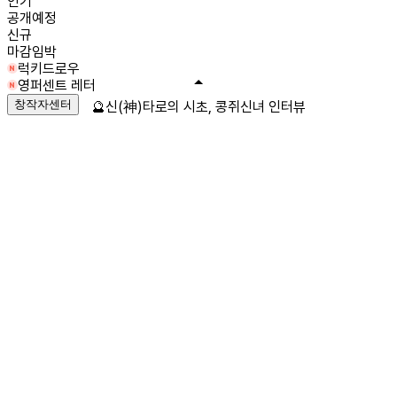
인기
공개예정
신규
마감임박
럭키드로우
영퍼센트 레터
창작자센터
🔮신(神)타로의 시초, 콩쥐신녀 인터뷰