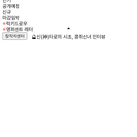
인기
공개예정
신규
마감임박
럭키드로우
영퍼센트 레터
창작자센터
🔮신(神)타로의 시초, 콩쥐신녀 인터뷰