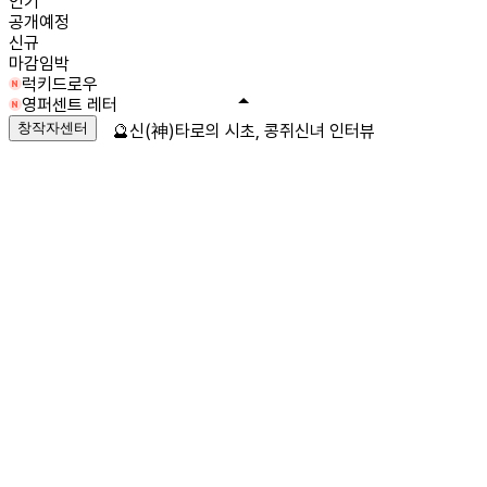
인기
공개예정
신규
마감임박
럭키드로우
영퍼센트 레터
창작자센터
🔮신(神)타로의 시초, 콩쥐신녀 인터뷰