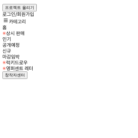
프로젝트 올리기
로그인/회원가입
카테고리
홈
상시 판매
인기
공개예정
신규
마감임박
럭키드로우
영퍼센트 레터
창작자센터