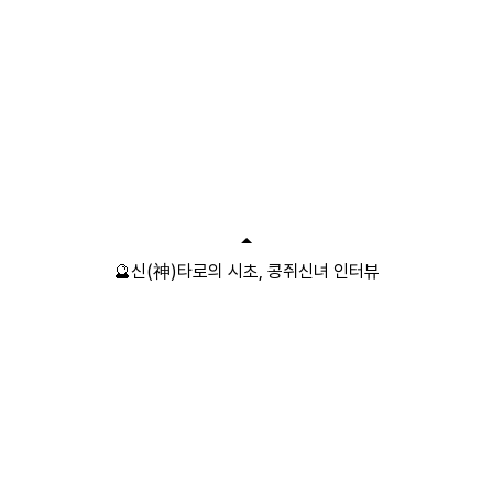
🔮신(神)타로의 시초, 콩쥐신녀 인터뷰