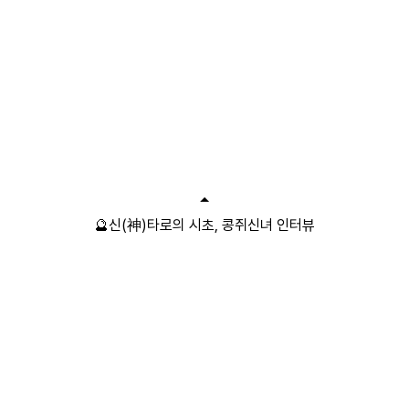
🔮신(神)타로의 시초, 콩쥐신녀 인터뷰