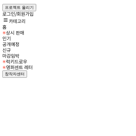
프로젝트 올리기
로그인/회원가입
카테고리
홈
상시 판매
인기
공개예정
신규
마감임박
럭키드로우
영퍼센트 레터
창작자센터