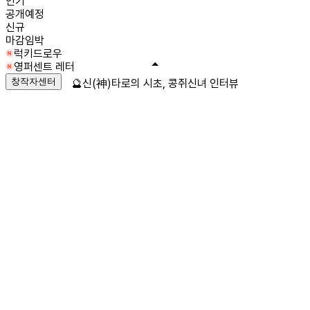
인기
공개예정
신규
마감임박
럭키드로우
영퍼센트 레터
창작자센터
🔮신(神)타로의 시초, 콩쥐신녀 인터뷰