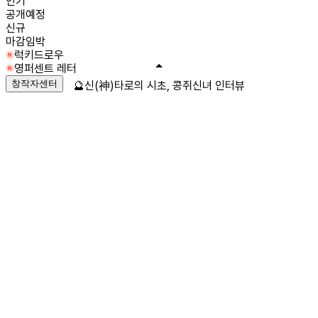
인기
공개예정
신규
마감임박
럭키드로우
영퍼센트 레터
창작자센터
🔮신(神)타로의 시초, 콩쥐신녀 인터뷰